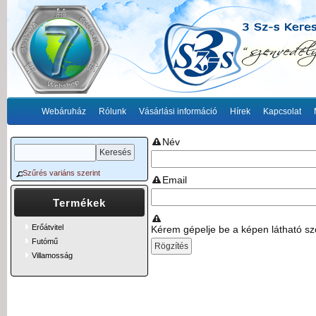
Webáruház
Rólunk
Vásárlási információ
Hírek
Kapcsolat
Név
Szűrés variáns szerint
Email
Termékek
Erőátvitel
Kérem gépelje be a képen látható sz
Futómű
Villamosság