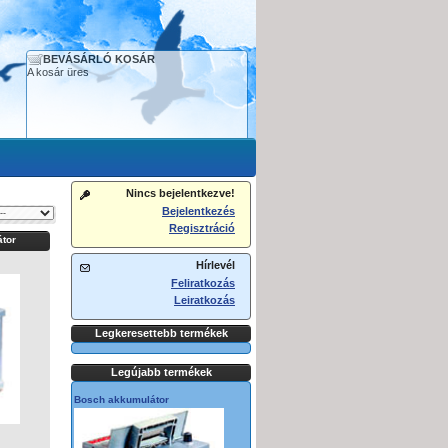
BEVÁSÁRLÓ KOSÁR
A kosár üres
Nincs bejelentkezve!
Bejelentkezés
Regisztráció
tor
Hírlevél
Feliratkozás
Leiratkozás
Legkeresettebb termékek
Legújabb termékek
Bosch akkumulátor