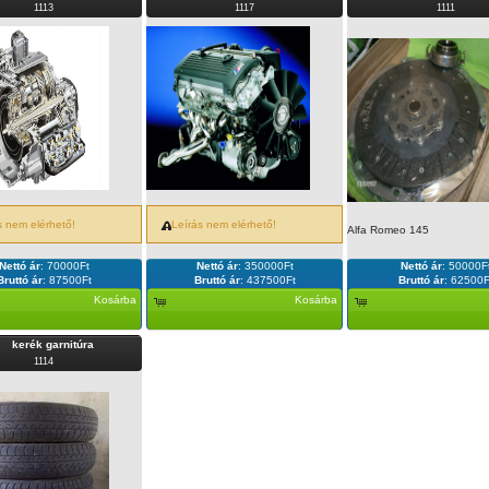
1113
1117
1111
s nem elérhető!
Leírás nem elérhető!
Alfa Romeo 145
Nettó ár
:
70000Ft
Nettó ár
:
350000Ft
Nettó ár
:
50000F
Bruttó ár
:
87500Ft
Bruttó ár
:
437500Ft
Bruttó ár
:
62500F
Kosárba
Kosárba
kerék garnitúra
1114