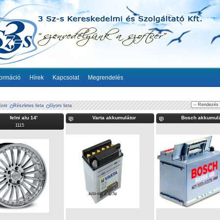
formáció
Hírek
Kapcsolat
Megrendelés
ézet
Részletes lista
Gyors lista
felni alu 14'
Varta akkumulátor
Bosch akkumulá
1115