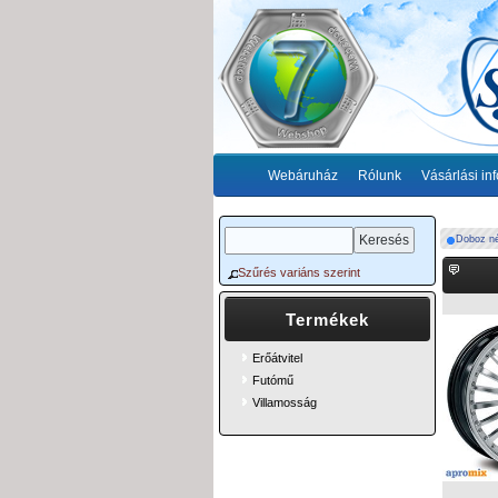
Webáruház
Rólunk
Vásárlási in
Doboz n
Szűrés variáns szerint
Termékek
Erőátvitel
Futómű
Villamosság