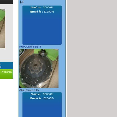
14'
Nettó ár
:
25000Ft
Bruttó ár
: 31250Ft
KUPLUNG SZETT
t
t
Kosárba
Alfa Romeo 145
Nettó ár
:
50000Ft
Bruttó ár
: 62500Ft