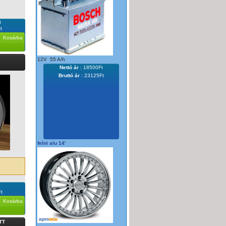
t
t
Kosárba
12V 55 A/h
Nettó ár
:
18500Ft
Bruttó ár
: 23125Ft
felni alu 14'
t
Kosárba
TT