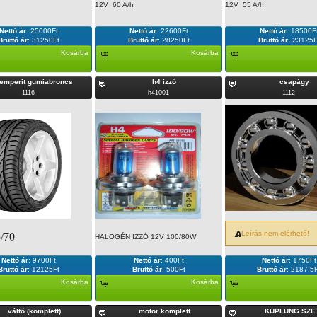
12V 60 A/h
12V 55 A/h
Nettó ár
:
25000Ft
Nettó ár
:
22600Ft
Nettó ár
:
18500F
Bruttó ár
:
31250Ft
Bruttó ár
:
28250Ft
Bruttó ár
:
23125F
Kosárba
Kosárba
emperit gumiabroncs
h4 izzó
csapágy
1116
h41001
1112
Leírás nem elérhető!
/70
HALOGÉN IZZÓ 12V 100/80W
Nettó ár
:
9700Ft
Nettó ár
:
400Ft
Nettó ár
:
1750Ft
Bruttó ár
:
12125Ft
Bruttó ár
:
500Ft
Bruttó ár
:
2187.5F
Kosárba
Kosárba
váltó (komplett)
motor komplett
KUPLUNG SZE